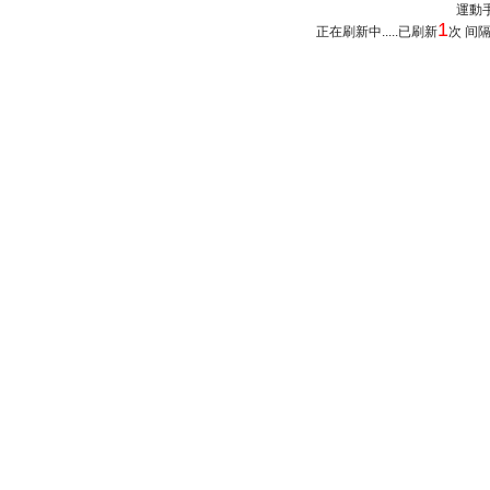
運動手錶
1
正在刷新中.....已刷新
次 间隔