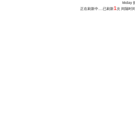
kkday 
1
正在刷新中.....已刷新
次 间隔时间