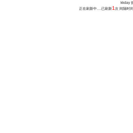
kkday 
1
正在刷新中.....已刷新
次 间隔时间