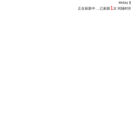
kkday 
1
正在刷新中.....已刷新
次 间隔时间