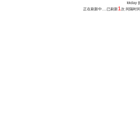
kkday 
1
正在刷新中.....已刷新
次 间隔时间