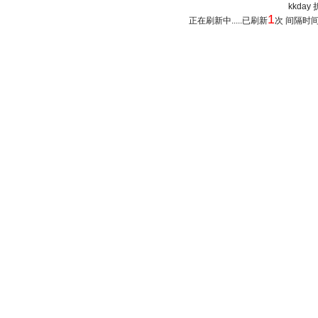
kkday 
1
正在刷新中.....已刷新
次 间隔时间