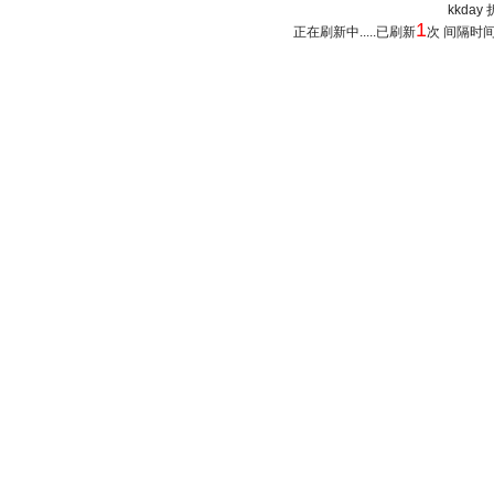
kkday 
1
正在刷新中.....已刷新
次 间隔时间