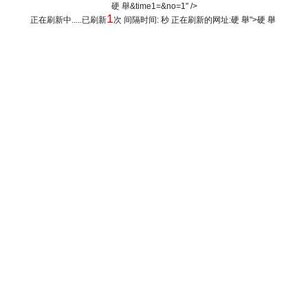
硬 舉&time1=&no=1" />
1
正在刷新中.....已刷新
次 间隔时间: 秒 正在刷新的网址:
硬 舉
">
硬 舉