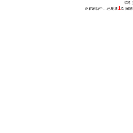
深蹲 肌
1
正在刷新中.....已刷新
次 间隔