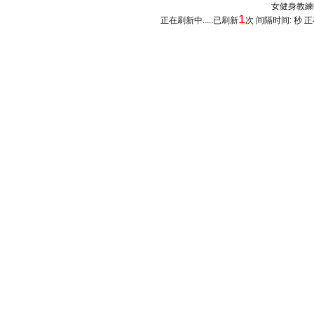
女健身教練推薦
1
正在刷新中.....已刷新
次 间隔时间: 秒 