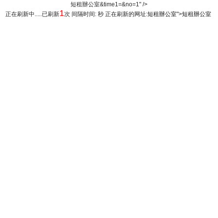
短租辦公室&time1=&no=1" />
1
正在刷新中.....已刷新
次 间隔时间: 秒 正在刷新的网址:
短租辦公室
">
短租辦公室