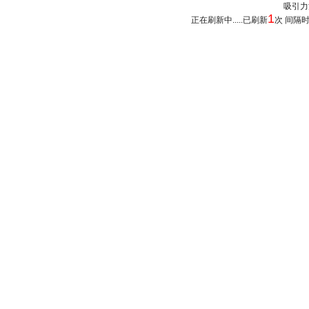
吸引力法
1
正在刷新中.....已刷新
次 间隔时