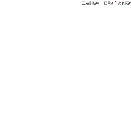
1
正在刷新中.....已刷新
次 间隔