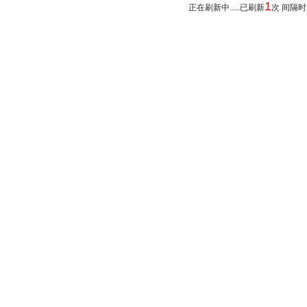
1
正在刷新中.....已刷新
次 间隔时