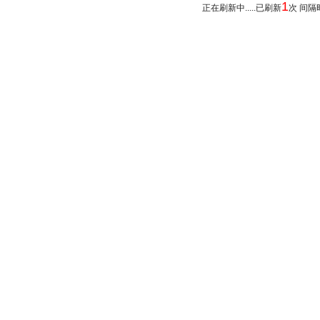
1
正在刷新中.....已刷新
次 间隔