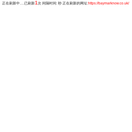
1
正在刷新中.....已刷新
次 间隔时间: 秒 正在刷新的网址:
https://baymarknow.co.uk/