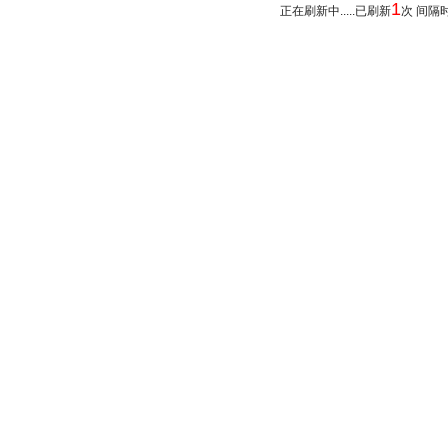
1
正在刷新中.....已刷新
次 间隔