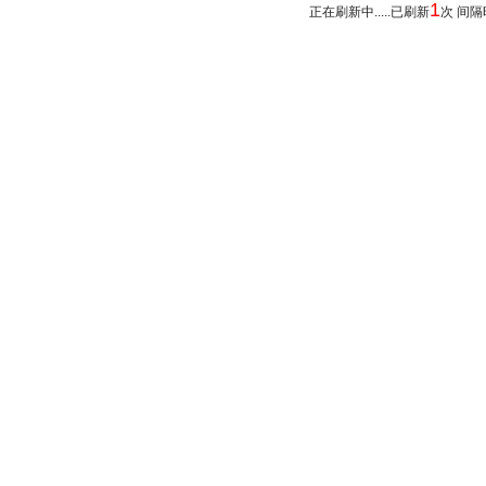
1
正在刷新中.....已刷新
次 间隔