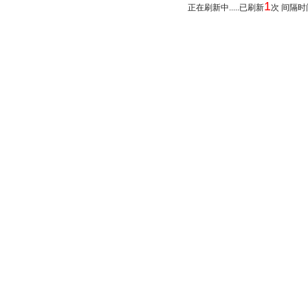
1
正在刷新中.....已刷新
次 间隔时