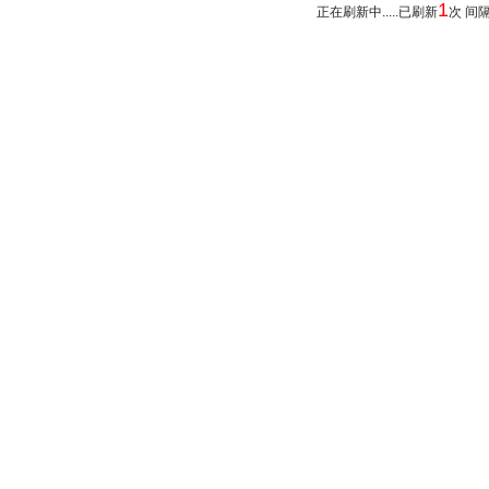
1
正在刷新中.....已刷新
次 间