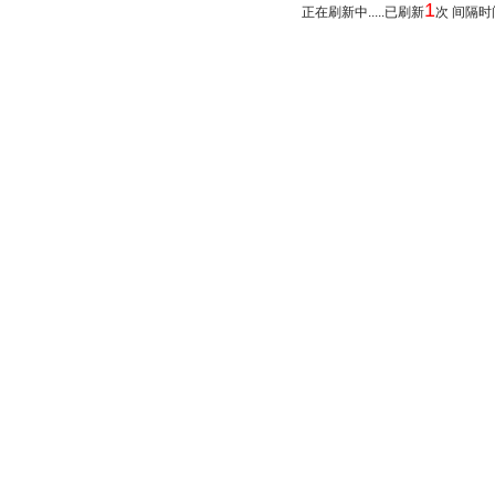
1
正在刷新中.....已刷新
次 间隔时