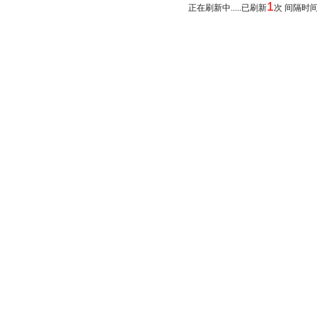
1
正在刷新中.....已刷新
次 间隔时间