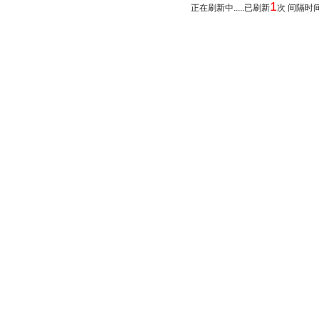
1
正在刷新中.....已刷新
次 间隔时间