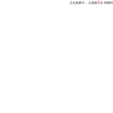
1
正在刷新中.....已刷新
次 间隔时