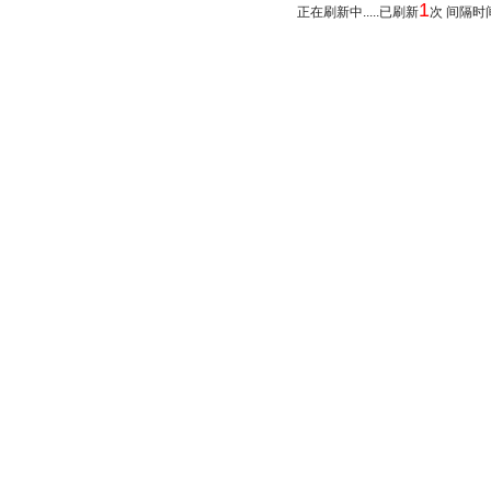
1
正在刷新中.....已刷新
次 间隔时