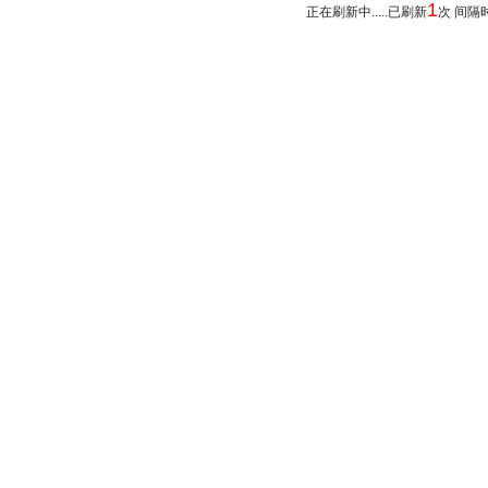
1
正在刷新中.....已刷新
次 间隔