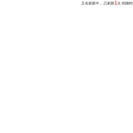
1
正在刷新中.....已刷新
次 间隔时