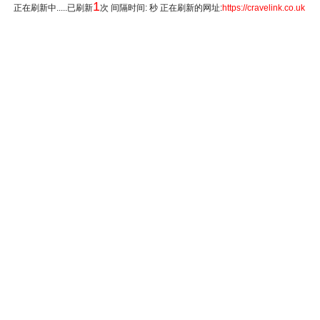
1
正在刷新中.....已刷新
次 间隔时间: 秒 正在刷新的网址:
https://cravelink.co.uk