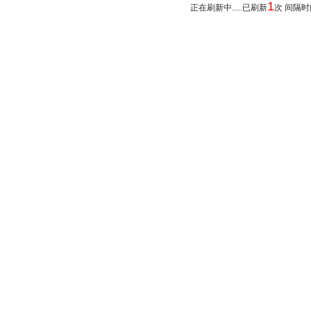
1
正在刷新中.....已刷新
次 间隔时