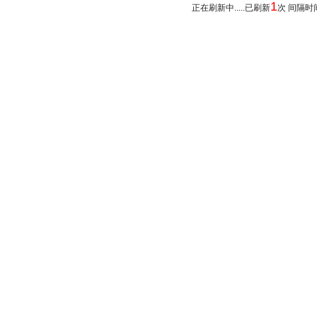
1
正在刷新中.....已刷新
次 间隔时