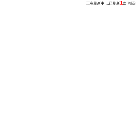
1
正在刷新中.....已刷新
次 间隔