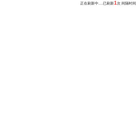
1
正在刷新中.....已刷新
次 间隔时间