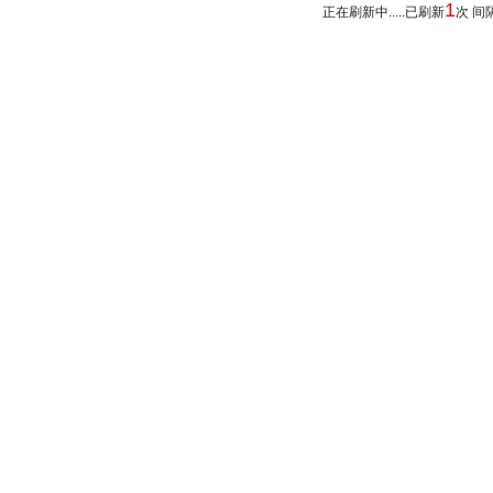
1
正在刷新中.....已刷新
次 间