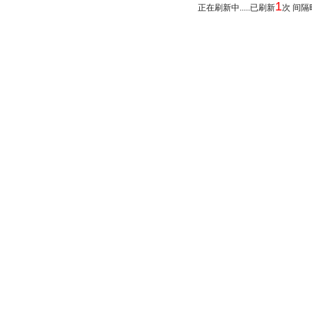
1
正在刷新中.....已刷新
次 间隔