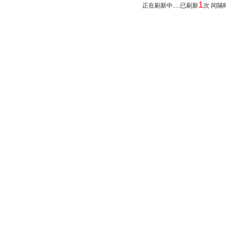
1
正在刷新中.....已刷新
次 间隔