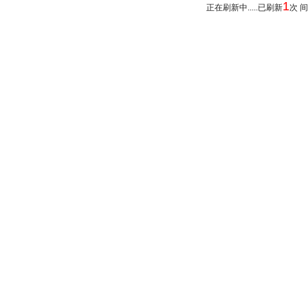
1
正在刷新中.....已刷新
次 