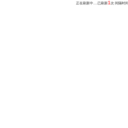
1
正在刷新中.....已刷新
次 间隔时间