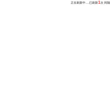
1
正在刷新中.....已刷新
次 间隔