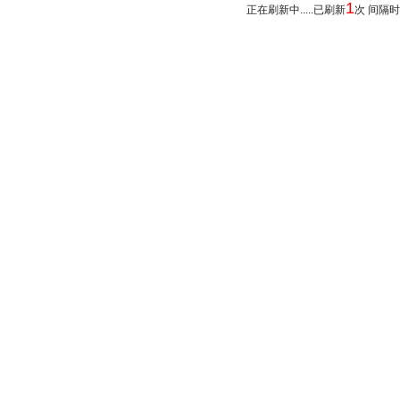
1
正在刷新中.....已刷新
次 间隔时