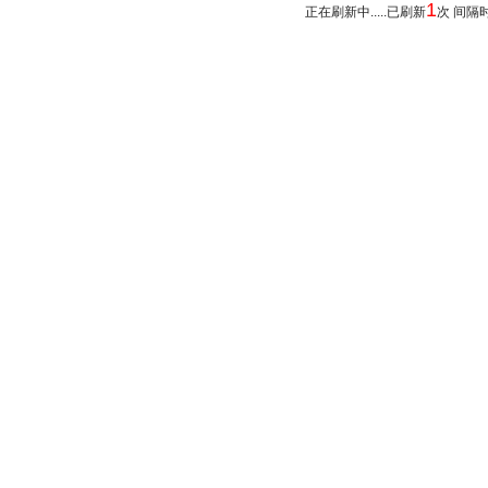
1
正在刷新中.....已刷新
次 间隔时