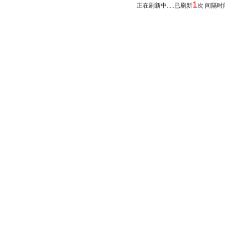
1
正在刷新中.....已刷新
次 间隔时