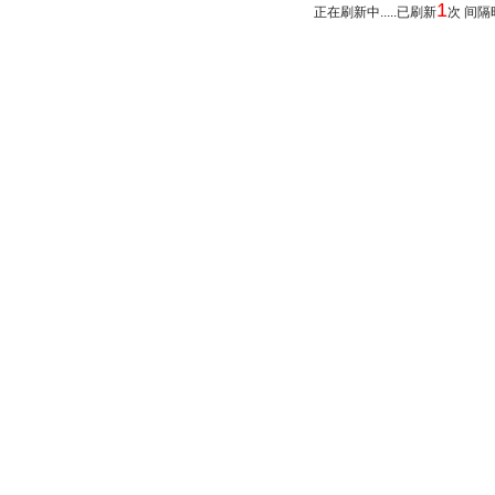
1
正在刷新中.....已刷新
次 间隔