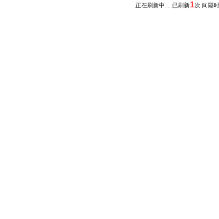
1
正在刷新中.....已刷新
次 间隔时