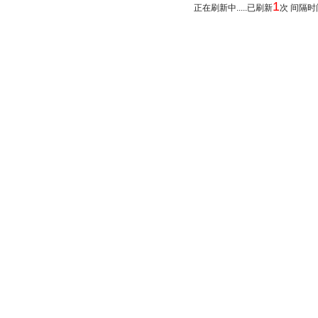
1
正在刷新中.....已刷新
次 间隔时