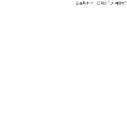
1
正在刷新中.....已刷新
次 间隔时间