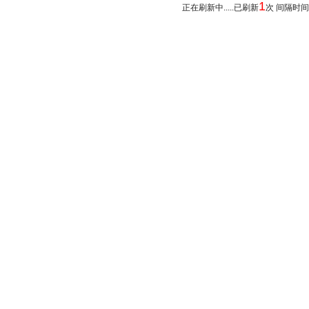
1
正在刷新中.....已刷新
次 间隔时间