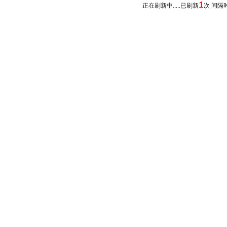
1
正在刷新中.....已刷新
次 间隔