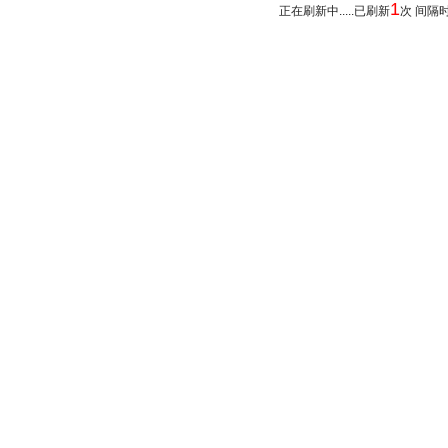
1
正在刷新中.....已刷新
次 间隔时