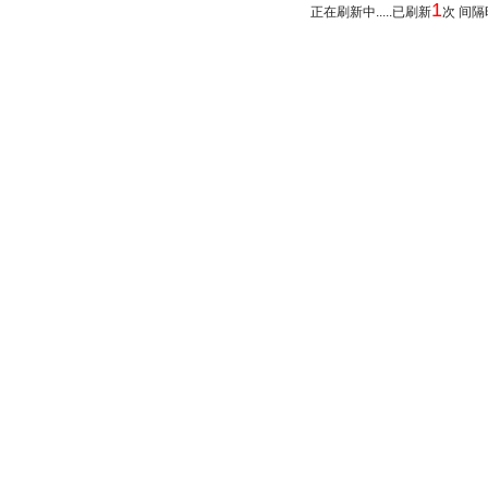
1
正在刷新中.....已刷新
次 间隔