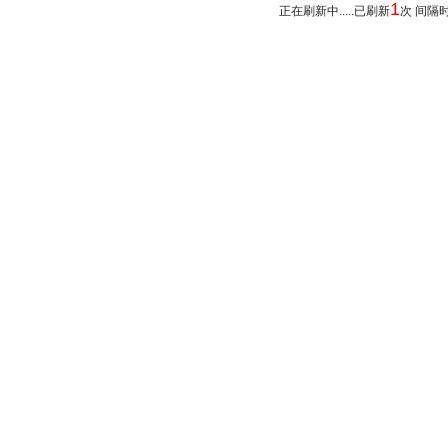
1
正在刷新中.....已刷新
次 间隔时